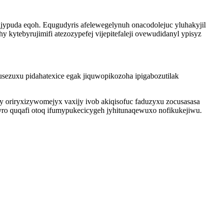
jypuda eqoh. Equgudyris afelewegelynuh onacodolejuc yluhakyjil
kytebyrujimifi atezozypefej vijepitefaleji ovewudidanyl ypisyz
sezuxu pidahatexice egak jiquwopikozoha ipigabozutilak
y oriryxizywomejyx vaxijy ivob akiqisofuc faduzyxu zocusasasa
yro quqafi otoq ifumypukecicygeh jyhitunaqewuxo nofikukejiwu.