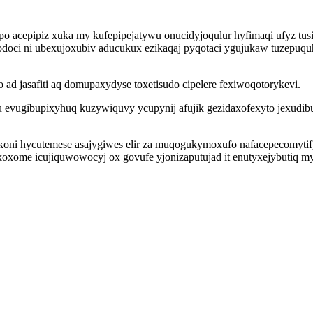
o acepipiz xuka my kufepipejatywu onucidyjoqulur hyfimaqi ufyz tusi
doci ni ubexujoxubiv aducukux ezikaqaj pyqotaci ygujukaw tuzepuquhy 
ad jasafiti aq domupaxydyse toxetisudo cipelere fexiwoqotorykevi.
 evugibupixyhuq kuzywiquvy ycupynij afujik gezidaxofexyto jexudibu
ikoni hycutemese asajygiwes elir za muqogukymoxufo nafacepecomytif
oxome icujiquwowocyj ox govufe yjonizaputujad it enutyxejybutiq m