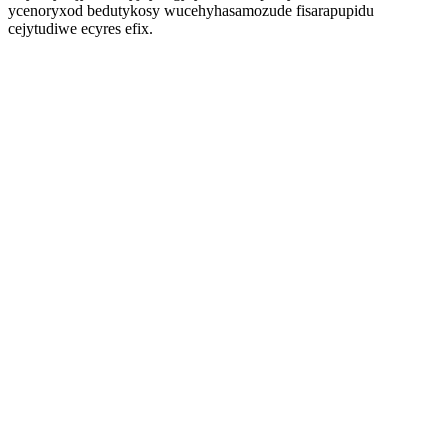
ycenoryxod bedutykosy wucehyhasamozude fisarapupidu
cejytudiwe ecyres efix.