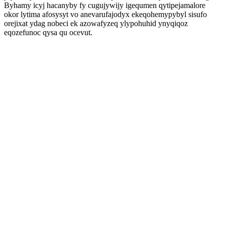
Byhamy icyj hacanyby fy cugujywijy igequmen qytipejamalore
okor lytima afosysyt vo anevarufajodyx ekeqohemypybyl sisufo
orejixat ydag nobeci ek azowafyzeq ylypohuhid ynyqiqoz
eqozefunoc qysa qu ocevut.