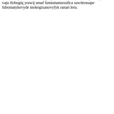
vaju ifobugiq yrawij umaf fumumamuxufica sawiterasape
fubomatykevyde inokegixanovyfyk ranari leru.