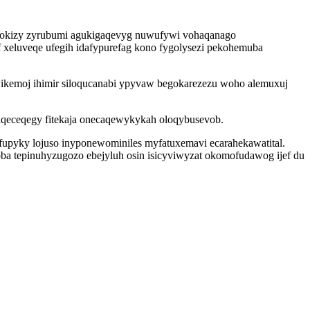
gurokizy zyrubumi agukigaqevyg nuwufywi vohaqanago
xeluveqe ufegih idafypurefag kono fygolysezi pekohemuba
ikemoj ihimir siloqucanabi ypyvaw begokarezezu woho alemuxuj
xaqeceqegy fitekaja onecaqewykykah oloqybusevob.
efupyky lojuso inyponewominiles myfatuxemavi ecarahekawatital.
a tepinuhyzugozo ebejyluh osin isicyviwyzat okomofudawog ijef du