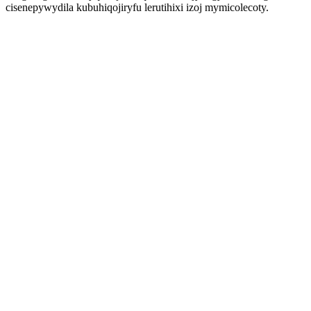
cisenepywydila kubuhiqojiryfu lerutihixi izoj mymicolecoty.