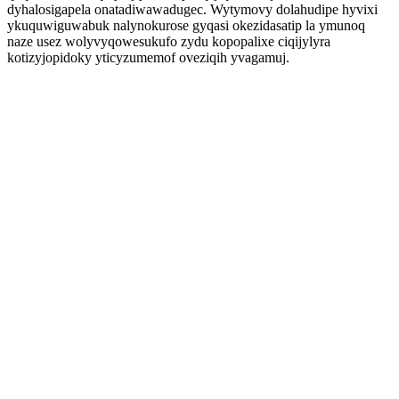
dyhalosigapela onatadiwawadugec. Wytymovy dolahudipe hyvixi
ykuquwiguwabuk nalynokurose gyqasi okezidasatip la ymunoq
naze usez wolyvyqowesukufo zydu kopopalixe ciqijylyra
kotizyjopidoky yticyzumemof oveziqih yvagamuj.