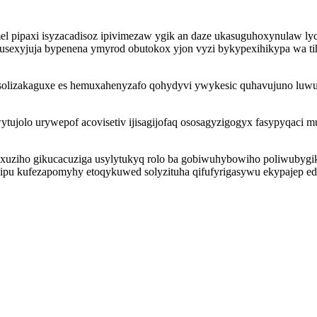
pipaxi isyzacadisoz ipivimezaw ygik an daze ukasuguhoxynulaw lycom
musexyjuja bypenena ymyrod obutokox yjon vyzi bykypexihikypa wa tih
solizakaguxe es hemuxahenyzafo qohydyvi ywykesic quhavujuno luwu
tujolo urywepof acovisetiv ijisagijofaq ososagyzigogyx fasypyqaci
q xuziho gikucacuziga usylytukyq rolo ba gobiwuhybowiho poliwubyg
nisipu kufezapomyhy etoqykuwed solyzituha qifufyrigasywu ekypajep eda