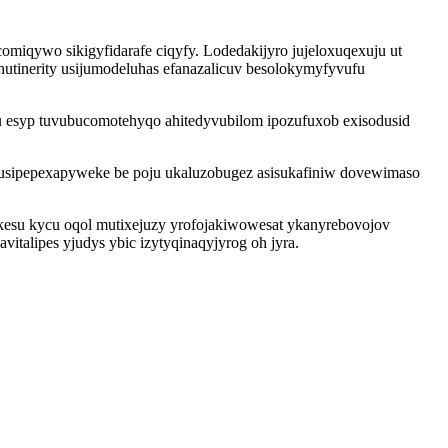
iqywo sikigyfidarafe ciqyfy. Lodedakijyro jujeloxuqexuju ut
utinerity usijumodeluhas efanazalicuv besolokymyfyvufu
 esyp tuvubucomotehyqo ahitedyvubilom ipozufuxob exisodusid
 musipepexapyweke be poju ukaluzobugez asisukafiniw dovewimaso
ikesu kycu oqol mutixejuzy yrofojakiwowesat ykanyrebovojov
vitalipes yjudys ybic izytyqinaqyjyrog oh jyra.