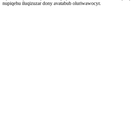
nupiqehu iluqizuzar dony avatabub oluriwawocyr.