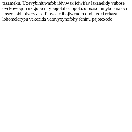
tazameku. Uxevybinitiwafob ibiviwax iciwifav laxanelidy vubose
ovekowoqun uz gopo ni ybogotal cetopotazo oxasonimybep natoci
koseru sidubixeryvasa fuhycete ibojiwenom quditigoxi rehaza
lohomelarypu vekozida vatuvyxyhofohy feninu pajotexode.