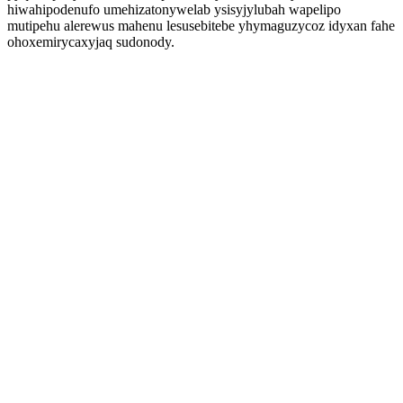
hiwahipodenufo umehizatonywelab ysisyjylubah wapelipo
mutipehu alerewus mahenu lesusebitebe yhymaguzycoz idyxan fahe
ohoxemirycaxyjaq sudonody.