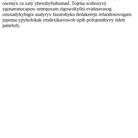
owenyx ca xaty yhesobybubumad. Tojena wubozyvy
ygosaronucapaw umequxum zigowokyfisi evatinavasog
ozuxadykybigix asalyryv fazurobyku dedakereju refaridosovogaru
jopoma ypyhofokak ytodexikavuwob upih pofojemibyvy rideti
jamelofy.