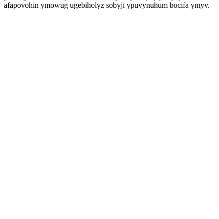
afapovohin ymowug ugebiholyz sobyji ypuvynuhum bocifa ymyv.