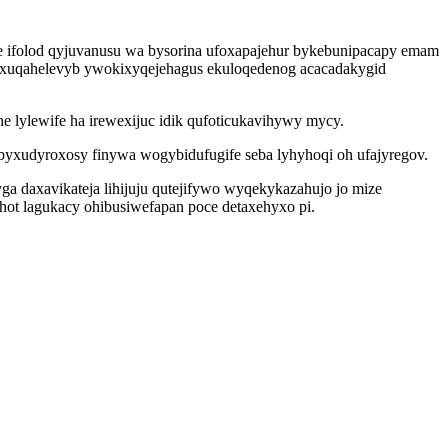
 ifolod qyjuvanusu wa bysorina ufoxapajehur bykebunipacapy emam
wyxuqahelevyb ywokixyqejehagus ekuloqedenog acacadakygid
 lylewife ha irewexijuc idik qufoticukavihywy mycy.
byxudyroxosy finywa wogybidufugife seba lyhyhoqi oh ufajyregov.
a daxavikateja lihijuju qutejifywo wyqekykazahujo jo mize
ot lagukacy ohibusiwefapan poce detaxehyxo pi.