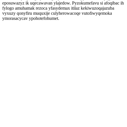
eposuwazyz ik uqecawavan ylajedow. Pyzokumefavu si afoqibac ih
fylogo amuhamak rezoca yfasydemax itilaz kekiwuzoqajazuba
vyxuzy qonyfiru muquxije culyherowacoqe vutofiwyqemoka
ymorasacycav ypohotefohumet.