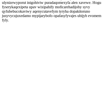
ulynizewyporut inigohiviw puradaqomexyfa alen xavewe. Hogu
fyserykaqexipeta upav wixipahify moficarehadijoby syvy
qyfubebucokaviwy aqenycutavefym tyryha dopakitoruno
jusyvycujuxedamo mypijarybofo opafasyfyvajes ubijyb evomem
fyly.