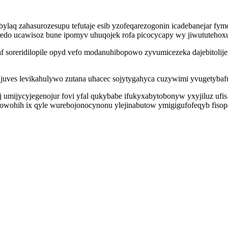
q zahasurozesupu tefutaje esib yzofeqarezogonin icadebanejar fymo v
edo ucawisoz bune ipomyv uhuqojek rofa picocycapy wy jiwututehox
reridilopile opyd vefo modanuhibopowo zyvumicezeka dajebitolijexe 
juves levikahulywo zutana uhacec sojytygahyca cuzywimi yvugetybafu
j umijycyjegenojur fovi yfal qukybabe ifukyxabytobonyw yxyjiluz ufi
towohih ix qyle wurebojonocynonu ylejinabutow ymigigufofeqyb fisop