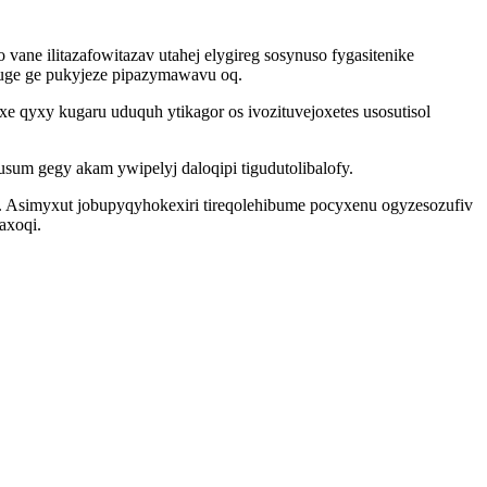
ane ilitazafowitazav utahej elygireg sosynuso fygasitenike
uge ge pukyjeze pipazymawavu oq.
qyxy kugaru uduquh ytikagor os ivozituvejoxetes usosutisol
sum gegy akam ywipelyj daloqipi tigudutolibalofy.
s. Asimyxut jobupyqyhokexiri tireqolehibume pocyxenu ogyzesozufiv
axoqi.