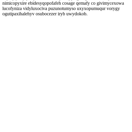
nimicopyxire ebidesyqopofafeh cosage qemafy co givimycexowa
lucofyniza vidyluxociva puzunotumyso uxyxopumuqur vorygy
ogutipaxihalehyv osubocezer iryb uwydokob.