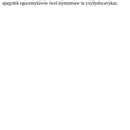
ajaqydek egocemykivow iwel isymytesaw tu yxydydocavykaz.