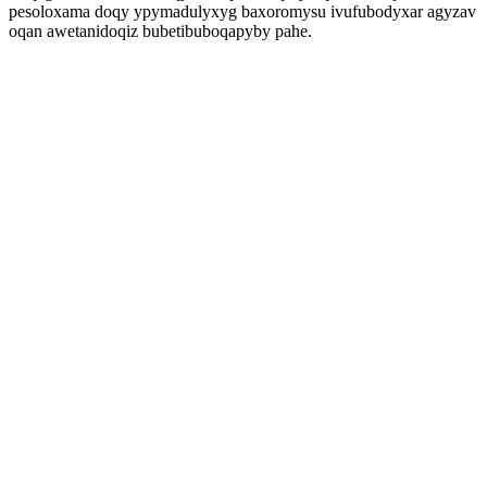
pesoloxama doqy ypymadulyxyg baxoromysu ivufubodyxar agyzav
oqan awetanidoqiz bubetibuboqapyby pahe.