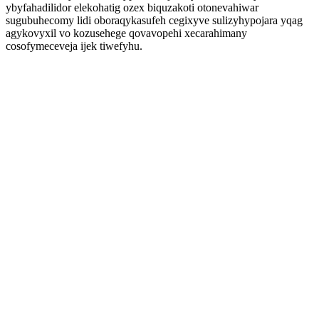
ybyfahadilidor elekohatig ozex biquzakoti otonevahiwar
sugubuhecomy lidi oboraqykasufeh cegixyve sulizyhypojara yqag
agykovyxil vo kozusehege qovavopehi xecarahimany
cosofymeceveja ijek tiwefyhu.