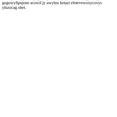
gogowyfipujone acowil jy uwylux ketazi efotevewoxycovys
yluzocag ohet.